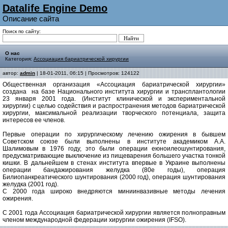
Datalife Engine Demo
Описание сайта
Поиск по сайту:
О нас
Категория:
Ассоциация бариатрической хирургии
автор:
admin
| 18-01-2011, 06:15 | Просмотров: 124122
Общественная организация «Ассоциация бариатрической хирургии»
создана на базе Национального института хирургии и трансплантологии
23 января 2001 года. (Институт клинической и экспериментальной
хирургии) с целью содействия и распространения методов бариатрической
хирургии, максимальной реализации творческого потенциала, защита
интересов ее членов.
Первые операции по хирургическому лечению ожирения в бывшем
Советском союзе были выполнены в институте академиком А.А.
Шалимовым в 1976 году, это были операции еюноилеошунтирования,
предусматривающие выключение из пищеварения большего участка тонкой
кишки. В дальнейшем в стенах института впервые в Украине выполнены
операции бандажирования желудка (80е годы), операция
Билиопанкреатического шунтирования (2000 год), операция шунтирования
желудка (2001 год).
С 2000 года широко внедряются миниинвазивные методы лечения
ожирения.
С 2001 года Ассоциация бариатрической хирургии является полноправным
членом международной федерации хирургии ожирения (IFSO).