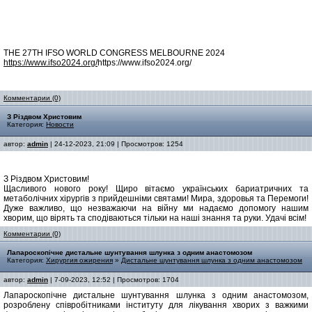
THE 27TH IFSO WORLD CONGRESS MELBOURNE 2024
https://www.ifso2024.org/
https://www.ifso2024.org/
Комментарии (0)
З Різдвом Христовим
Категория:
Новости
автор:
admin
| 24-12-2023, 21:09 | Просмотров: 1254
З Різдвом Христовим!
Щасливого нового року! Щиро вітаємо українських бариатричних та
метаболічних хірургів з прийдешніми святами! Мира, здоровья та Перемоги!
Дуже важливо, що незважаючи на війну ми надаємо допомогу нашим
хворим, що вірять та сподіваються тільки на наші знання та руки. Удачі всім!
Комментарии (0)
Лапароскопічне дистальне шунтування шлунка з одним анастомозом
Категория:
Хирургия ожирения
»
Дистальне шунтування шлунка з одним анастомозом
автор:
admin
| 7-09-2023, 12:52 | Просмотров: 1704
Лапароскопічне дистальне шунтування шлунка з одним анастомозом,
розроблену співробітниками інституту для лікування хворих з важкими