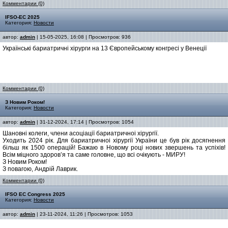
Комментарии (0)
IFSO-EC 2025
Категория:
Новости
автор:
admin
| 15-05-2025, 16:08 | Просмотров: 936
Українські бариатричні хірурги на 13 Європейському конгресі у Венеції
Комментарии (0)
З Новим Роком!
Категория:
Новости
автор:
admin
| 31-12-2024, 17:14 | Просмотров: 1054
Шановні колеги, члени асоціації бариатричноі хірургії.
Уходить 2024 рік. Для бариатричноі хірургії України це був рік досягнення
більш як 1500 операцій! Бажаю в Новому році нових звершень та успіхів!
Всім міцного здоров’я та саме головне, що всі очікують - МИРУ!
З Новим Роком!
З повагою, Андрій Лаврик.
Комментарии (0)
IFSO EC Congress 2025
Категория:
Новости
автор:
admin
| 23-11-2024, 11:26 | Просмотров: 1053