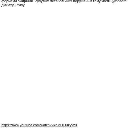
формами ожиріння і супутніх метаболічних порушень в тому числі цукрового
діабету ІІ типу.
https://www.youtube.com/watch?v=pMOE6Ikyyz8